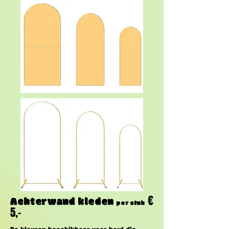
€
Achterwand kleden
per stuk
5,-